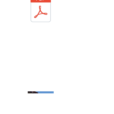
École Sainte Jeanne d'Arc à Gap
École élémentaire
5 rue David Martin - Gap
04 92 51 22 64
École Maternelle
18 Bis, Boulevard Charles de Gaulle - Gap
04 92 51 22 64