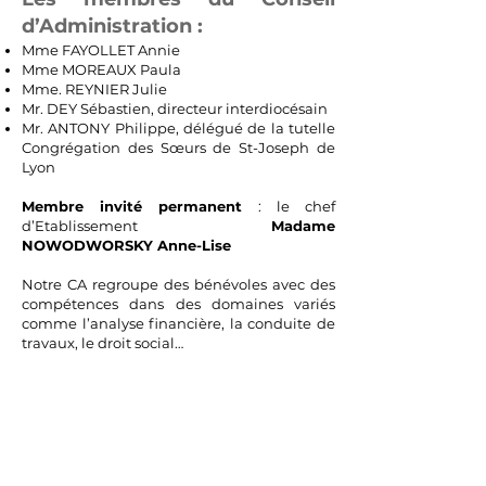
d’Administration :
Mme FAYOLLET Annie
Mme MOREAUX Paula
Mme. REYNIER Julie
Mr. DEY Sébastien, directeur interdiocésain
Mr. ANTONY Philippe, délégué de la tutelle
Congrégation des Sœurs de St-Joseph de
Lyon
Membre invité permanent
: le chef
d’Etablissement
Madame
NOWODWORSKY Anne-Lise
Notre CA regroupe des bénévoles avec des
compétences dans des domaines variés
comme l’analyse financière, la conduite de
travaux, le droit social…
École Sainte Jeanne d'Arc à Gap
École élémentaire