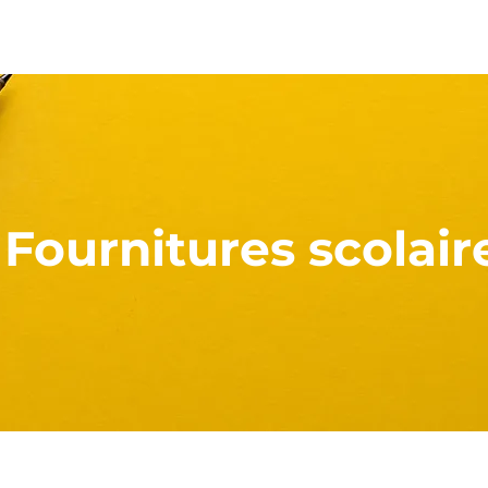
Nos atouts
J'aide l'école
Vie de l'école
Plus
Fournitures scolai