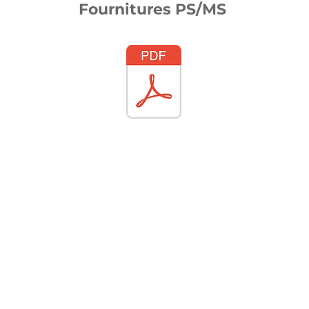
Fournitures PS/MS
Sainte Jeanne d'Arc à Gap
mentaire
 Martin - Gap