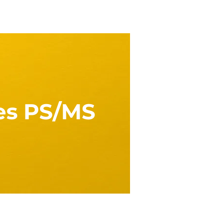
Se connecter
res PS/MS