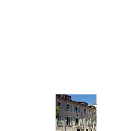
École 
École élé
5 rue David