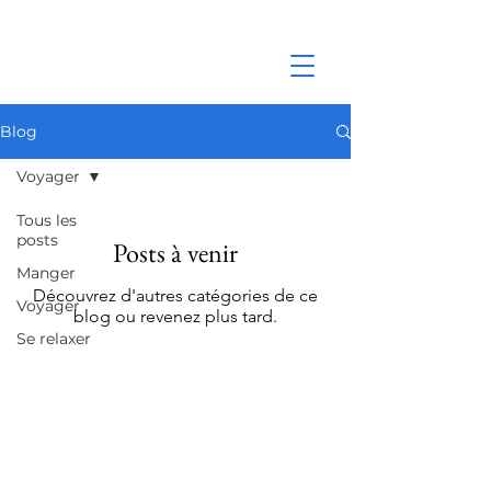
Blog
Voyager
Tous les
posts
Posts à venir
Manger
Découvrez d'autres catégories de ce
Voyager
blog ou revenez plus tard.
Se relaxer
École Sainte Jeanne d'Arc à Gap
École élémentaire